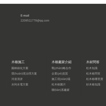
E-mail
2209511778@qq.com
木樁施工
木樁廠家介紹
木材問答
園林綠化方案
戰(zhàn)略合作
松木知識
環(huán)境治理方案
企業(yè)資質
松木樁問答
河道清淤
施工現(xiàn)場
松木樁哪里賣
水利水電方案
松木樁圖片
杉木樁知識
聯(lián)系廠家