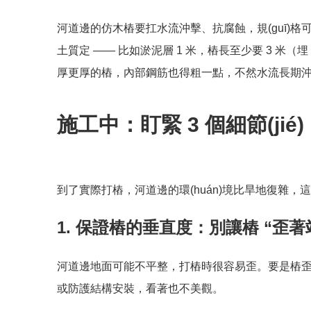
河道邊的仿木樁要扛水流沖擊、抗腐蝕，規(guī)格可
土質定 —— 比如淤泥層 1 米，樁長至少要 3 米（埋
厚更厚的樁，內部鋼筋也得粗一點，不然水流長期沖，
施工中：盯緊 3 個細節(jié
到了實際打樁，河道邊的環(huán)境比旱地復雜，這 3
1. 保證樁的垂直度：別讓樁 “歪著
河道邊地面可能不平整，打樁時很容易歪。要是樁歪
或防護結構安裝，看著也不美觀。