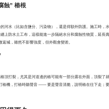
腐蝕” 樁根
染的河水（比如含鹽分、污染物），還是得額外防護。施工時，
者纏上防水土工布，這樣能進一步隔絕水分和腐蝕性物質，延長
)輕微返堿，雖然不影響強度，但外觀會變差。
”
把樁頂打裂，尤其是河道邊的樁可能有一部分露在外面，頂裂了
型打樁機，打樁時聽聲音 —— 要是聲音清脆，說明樁在往下走；
。