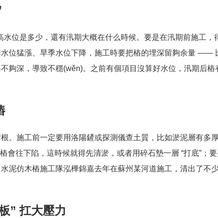
”
、最高水位是多少，還有汛期大概在什么時候。要是在汛期前施工，
水位猛漲、旱季水位下降，施工時要把樁的埋深留夠余量 —— 
” 得不夠深，導致不穩(wěn)。之前有個項目沒算好水位，汛期后
樁
樹根。施工前一定要用洛陽鏟或探測儀查土質，比如淤泥層有多
，樁會往下陷，這時候就得先清淤，或者用碎石墊一層 “打底”；
。水泥仿木樁施工隊泓樺錦嘉去年在蘇州某河道施工，清出了不
身板” 扛大壓力