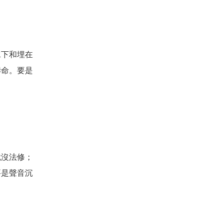
水下和埋在
壽命。要是
就沒法修；
要是聲音沉