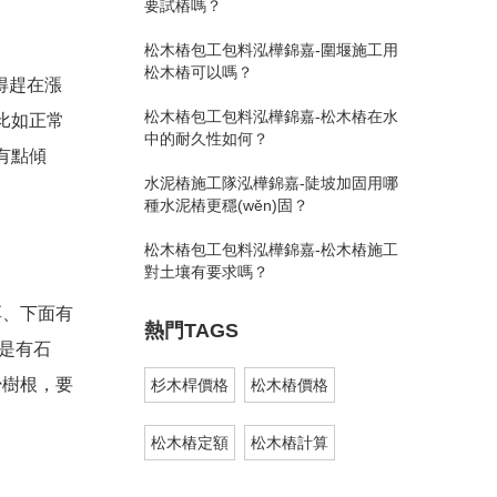
要試樁嗎？
松木樁包工包料泓樺錦嘉-圍堰施工用
松木樁可以嗎？
得趕在漲
松木樁包工包料泓樺錦嘉-松木樁在水
比如正常
中的耐久性如何？
樁有點傾
水泥樁施工隊泓樺錦嘉-陡坡加固用哪
種水泥樁更穩(wěn)固？
松木樁包工包料泓樺錦嘉-松木樁施工
對土壤有要求嗎？
厚、下面有
熱門TAGS
要是有石
少樹根，要
杉木桿價格
松木樁價格
松木樁定額
松木樁計算