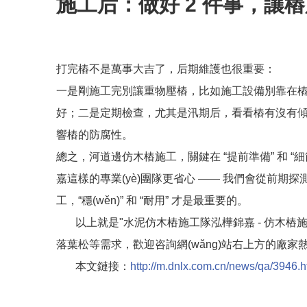
施工后：做好 2 件事，讓
打完樁不是萬事大吉了，后期維護也很重要：
一是剛施工完別讓重物壓樁，比如施工設備別靠在樁上，
好；二是定期檢查，尤其是汛期后，看看樁有沒有
響樁的防腐性。
總之，河道邊仿木樁施工，關鍵在 “提前準備” 和 “細
嘉這樣的專業(yè)團隊更省心 —— 我們會從前
工，“穩(wěn)” 和 “耐用” 才是最重要的。
以上就是"水泥仿木樁施工隊泓樺錦嘉 - 仿木樁
落葉松等需求，歡迎咨詢網(wǎng)站右上方的廠
本文鏈接：
http://m.dnlx.com.cn/news/qa/3946.h