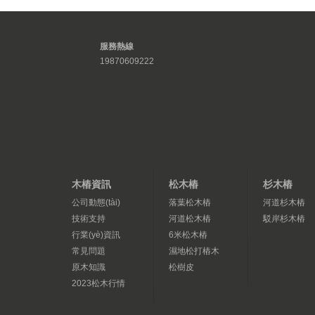
服務熱線
19870609222
木樁資訊
松木樁
杉木樁
公司動態(tài)
落葉松木樁
河道杉木樁
技術支持
河道松木樁
駁岸杉木樁
行業(yè)資訊
6米松木樁
常見問題
濕地松打樁木
原木知識
松樹皮
2023松木行情