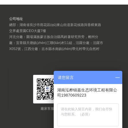
公司地址
總部：湖南省長沙市雨花區(qū)東山街道新花候路與香樟東路
交界處景園CEO大廈7樓
河北分廠：圍場滿族蒙古族自治縣馬鈴薯研究所旁，郴州分
廠：宜章縣天塘鎮(zhèn)三聯(lián)村11組，汨羅分廠：汨羅市
X052號，江西分廠：吉水縣水南鎮(zhèn)帶元村帶元自然村
请您留言
湖南泓桦锦嘉生态环境工程有限公
司19870609223
廠家客服
廠家公眾號