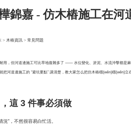
環(huán)境綜合治理
環(huán)境治理方案
打樁木廠家視頻
企業(yè)資質
樺錦嘉 - 仿木樁施工在
河道清淤
河道清淤
施工現(xiàn)
水利水電工程
水利水電方案
松木樁圖片
用濕地松木制作的木樁，
杉木樁是杉木原木；適宜于做河道
木樁施工是一種常用的地基工
聯(lián)系廠
處理軟地基、河堤河道施
打樁施工；河岸駁岸樁防汛木樁。
木
>
木樁資訊
>
常見問題
木樁施工案例可以分為室外施工和室內
木
法，主要用于地基支護和懸挑
固打木樁；還可用于部隊
杉木樁質地輕，比較軟，但是結節
施工。室內施工主要是施工墻體底部的
木
其工藝過程主要包括準備工程
儲備應急木樁等。
(jié)少，外觀好看，材料不易變
木樁，一般采用空心樁，首先在土層中
注
程、搬運木樁、木樁安裝、成
形，油性小。木樁廠家【泓樺】提
耐用，但河道邊施工可比旱地復雜多了 —— 水位變化、淤泥、水流沖擊都是
鉆孔，然后將鉆出的土塊放入木樁中，
對
等步驟。木樁施工工作繁瑣、
供杉木樁的批發(fā)與施工。
緊密固定，最后用封口實心樁把樁頭封
裂
道邊施工的 “避坑要點” 講清楚，教大家怎么把仿木樁穩(wěn)穩(wěn)
高，以保證地基支護工程質量
住，樁內加固材料，這樣就施工完成
并
排木樁施工作業(yè)，必須重
了。室外施工的木樁一般采用實心樁，
往
術要求和施工標準。
使用油錘或機械錘釘樁，先在地表弄出
義
，這 3 件事必須做
一個洞，將木樁放入洞中，用釘子將樁
頭牢固固定，之后再在樁頭上加固，壓
實土塊，平整之后就大功告成了。
情況”，不然很容易白忙活。