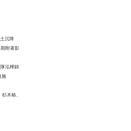
的土沉降
長期附著影
工隊泓樺錦
邊施
、杉木樁、