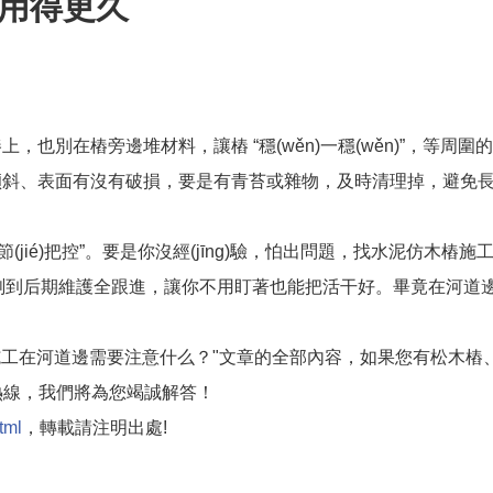
樁用得更久
也別在樁旁邊堆材料，讓樁 “穩(wěn)一穩(wěn)”，等周圍
傾斜、表面有沒有破損，要是有青苔或雜物，及時清理掉，避免
節(jié)把控”。要是你沒經(jīng)驗，怕出問題，找水泥仿木樁施
期探測到后期維護全跟進，讓你不用盯著也能把活干好。畢竟在河道
施工在河道邊需要注意什么？"文章的全部內容，如果您有松木樁
家熱線，我們將為您竭誠解答！
tml
，轉載請注明出處!