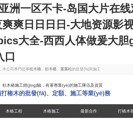
亚洲一区不卡-岛国大片在线
夜爽爽日日日日-大地资源影
pics大全-西西人体做爰大胆
入口
公司，本公司專門從事
松木樁
、
杉木樁
、
落葉松
的批發(fā)與施工
杉木樁施工經(jīng)驗，有著專業(yè)的施工隊伍及資質
打樁木的批發(fā)、定額、施工等業(yè)務
木樁工程
木樁施工
最新合作
打樁木
園林綠化工程
園林綠化方案
松木樁視頻
戰(zhàn)略