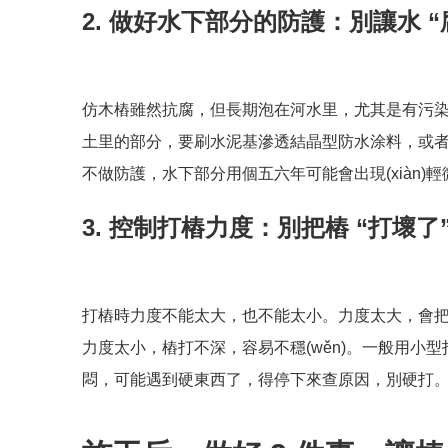
2. 做好水下部分的防護：別讓水 “
仿木樁雖然抗腐，但長期泡在河水里，尤其是有污
土里的部分，要刷水泥基滲透結晶型防水涂料，或
不做防護，水下部分用個五六年可能會出現(xiàn
3. 控制打樁力度：別把樁 “打壞了
打樁時力度不能太大，也不能太小。力度太大，會
力度太小，樁打不深，容易不穩(wěn)。一般用小
悶，可能遇到硬東西了，得停下來查原因，別硬打