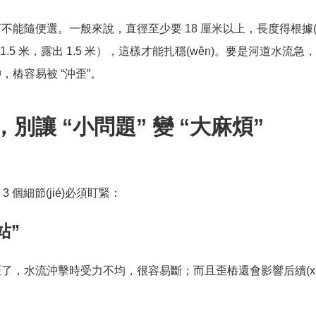
不能隨便選。一般來說，直徑至少要 18 厘米以上，長度得根據(j
 1.5 米，露出 1.5 米），這樣才能扎穩(wěn)。要是河道水流
樁容易被 “沖歪”。
)，別讓 “小問題” 變 “大麻煩”
 個細節(jié)必須盯緊：
站”
了，水流沖擊時受力不均，很容易斷；而且歪樁還會影響后續(xù