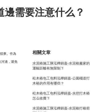
河道邊需要注意什么？
場
程施工方
家
樁視頻可以展示木樁安裝前的場地準備、
等工程。
湖南泓樺錦嘉生態(tài)環(huán)境工程有限公司主
樁打入地下的實際過程、木樁施工時需要
、開挖工
營：環(huán)境綜合治理、河道清淤，水利水電工
意的問題、木樁施工過程中存在的問題和
樁、驗樁
相關文章
程、園林綠化工程、原木批發(fā)（打樁木、松木
麻煩事。作為
策，如可能出現(xiàn)的破損、傾斜、斷
技術要求
樁、杉木樁、綠化桿、防腐木）等，是一家集生產
、掉落等方面問題，從而讓觀者能夠了解
立在河邊，避免
水泥樁施工隊泓樺錦嘉-水泥樁廠家的
，合理安
(chǎn)、加工、銷售、施工的環(huán)境治理的實
體驗具體的操作過程和使用場合，對于前
運輸距離有無限制？
視了解技
業(yè)公司，公司經(jīng)營主營的有河道清淤改造
實際施工的工作人員具有很大的參考意
松木樁包工包料泓樺錦嘉-公園棧道打
施工，我們有著多年的實踐經(jīng)驗，有著專業(y
。
木樁的作用有哪些？
è)的施工隊伍及資質。各類木樁都由我們林場直接
定制，可按客戶要求協(xié)商定做。
松木樁包工包料泓樺錦嘉-水挖打木樁
怎么收費？
水泥樁施工隊泓樺錦嘉-水泥樁打樁前