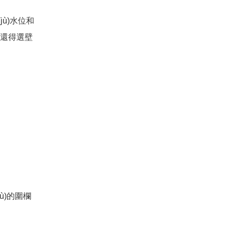
ù)水位和
急，還得選壁
)的圍欄