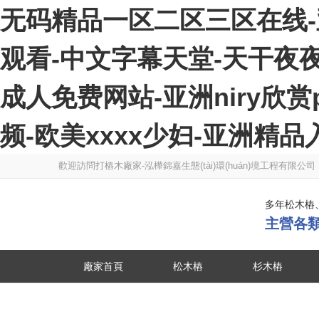
无码精品一区二区三区在线-
观看-中文字幕天堂-天干夜
成人免费网站-亚洲niry欣赏
频-欧美xxxx少妇-亚洲精品
歡迎訪問打樁木廠家-泓樺錦嘉生態(tài)環(huán)境工程有限
多年松木樁、
主營各類
廠家首頁
松木樁
杉木樁
落葉松木樁
河道杉木樁