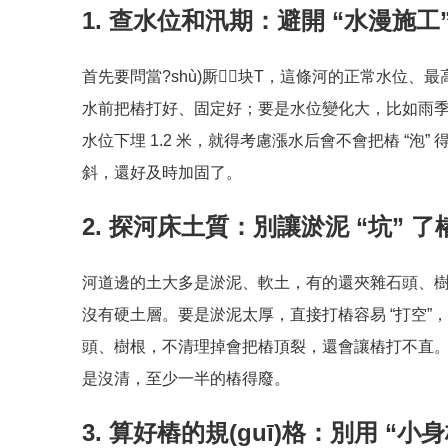
1. 查水位和汛期：避開 “水漫施工
首先要問當?shù)厮块T，這條河的正常水位
水前把樁打好、固定好；要是水位變化大，比如雨季
水位下埋 1.2 米，就得考慮漲水后會不會把樁 “泡
斜，還好及時加固了。
2. 探河床土質：別讓淤泥 “坑” 了
河道邊的土大多是淤泥、軟土，有的還夾雜石頭、
沒有硬土層。要是淤泥太厚，直接打樁容易 “打空”
頭、樹根，不清理掉會把樁頂裂，還會讓樁打不直
是沒清，至少一半的樁得廢。
3. 算好樁的規(guī)格：別用 “小