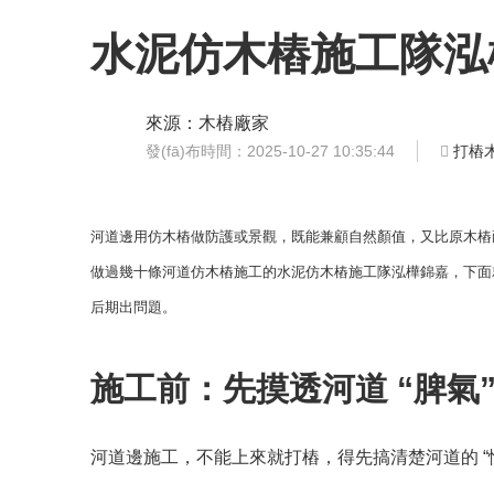
河道松木樁
駁岸杉木樁
水泥仿木樁施工隊泓
6米松木樁
濕地松打樁木
松木樁是
來源：
木樁廠家
松樹皮
主要用于
發(fā)布時間：2025-10-27 10:35:44
打樁
工邊坡加
訓練軍用
河道邊用仿木樁做防護或景觀，既能兼顧自然顏值，又比原木樁
做過幾十條河道仿木樁施工的水泥仿木樁施工隊泓樺錦嘉，下面就把河
后期出問題。
施工前：先摸透河道 “脾氣”
河道邊施工，不能上來就打樁，得先搞清楚河道的 “